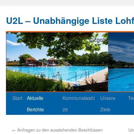
U2L – Unabhängige Liste Loh
Start
Aktuelle
Kommunalwahl
Unsere
Te
Berichte
26
Ziele
←
Anfragen zu den ausstehenden Beschlüssen
Um