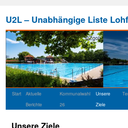
U2L – Unabhängige Liste Loh
Start
Aktuelle
Kommunalwahl
Unsere
Te
Berichte
26
Ziele
Unsere Ziele