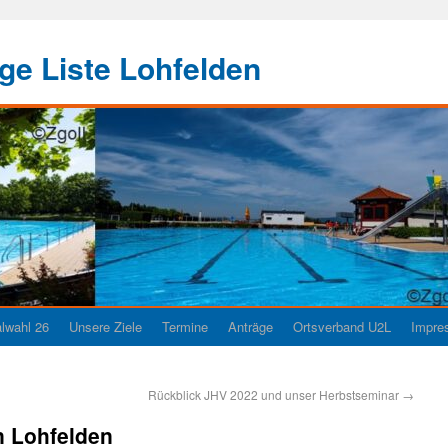
e Liste Lohfelden
wahl 26
Unsere Ziele
Termine
Anträge
Ortsverband U2L
Impre
Rückblick JHV 2022 und unser Herbstseminar
→
n Lohfelden