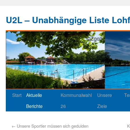
U2L – Unabhängige Liste Loh
Start
Aktuelle
Kommunalwahl
Unsere
Te
Berichte
26
Ziele
←
Unsere Sportler müssen sich gedulden
K