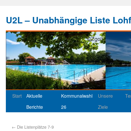
U2L – Unabhängige Liste Loh
Start
Aktuelle
Kommunalwahl
Unsere
Te
Berichte
26
Ziele
←
Die Listenplätze 7-9