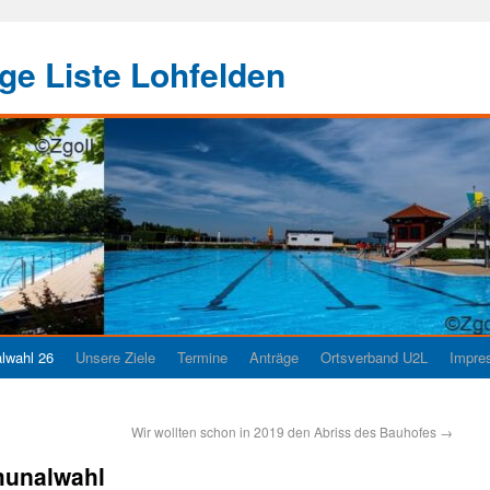
e Liste Lohfelden
wahl 26
Unsere Ziele
Termine
Anträge
Ortsverband U2L
Impre
Wir wollten schon in 2019 den Abriss des Bauhofes
→
munalwahl