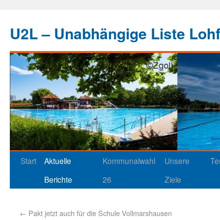
U2L – Unabhängige Liste Loh
Start
Aktuelle
Kommunalwahl
Unsere
Te
Berichte
26
Ziele
←
Pakt jetzt auch für die Schule Vollmarshausen