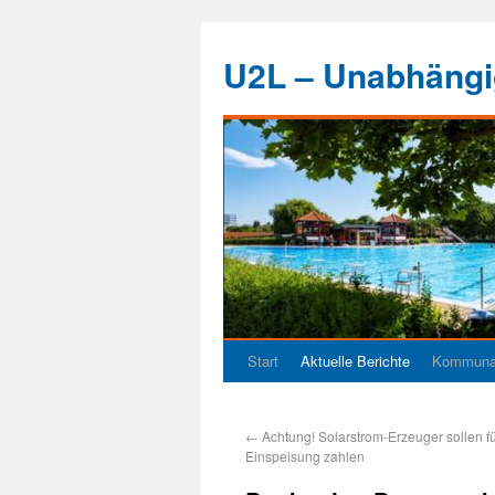
U2L – Unabhängig
Start
Aktuelle Berichte
Kommunal
←
Achtung! Solarstrom-Erzeuger sollen fü
Einspeisung zahlen