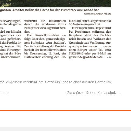
hte
,
Allgemein
veröffentlicht. Setze ein Lesezeichen auf den
Permalink
.
r ihre
Zuschüsse für den Klimaschutz
→
n