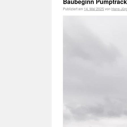
Baubeginn Pumptrack
Publiziert am
14. Mai 2025
von
Hans-Jür
Video-
Player