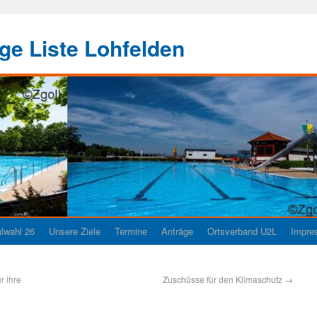
e Liste Lohfelden
wahl 26
Unsere Ziele
Termine
Anträge
Ortsverband U2L
Impre
r ihre
Zuschüsse für den Klimaschutz
→