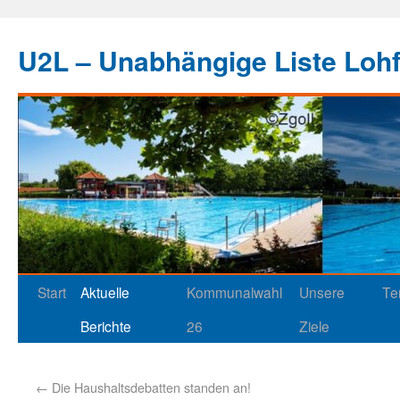
U2L – Unabhängige Liste Loh
Start
Aktuelle
Kommunalwahl
Unsere
Te
Berichte
26
Ziele
←
Die Haushaltsdebatten standen an!