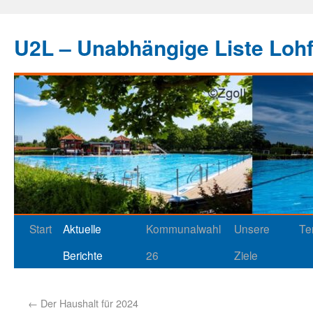
U2L – Unabhängige Liste Loh
Start
Aktuelle
Kommunalwahl
Unsere
Te
Berichte
26
Ziele
←
Der Haushalt für 2024