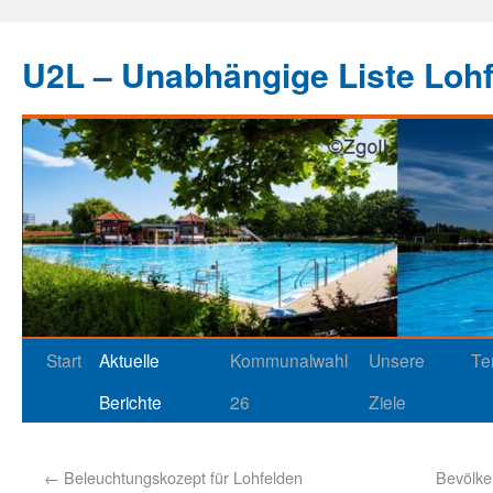
U2L – Unabhängige Liste Loh
Start
Aktuelle
Kommunalwahl
Unsere
Te
Berichte
26
Ziele
←
Beleuchtungskozept für Lohfelden
Bevölke