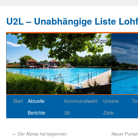
U2L – Unabhängige Liste Loh
Start
Aktuelle
Kommunalwahl
Unsere
Te
Berichte
26
Ziele
←
Der Abriss hat begonnen
Neuer Pumptr