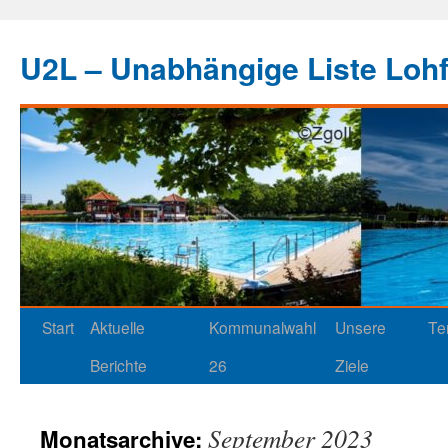
U2L – Unabhängige Liste Loh
Start
Aktuelle
Kommunalwahl
Unsere
Te
Berichte
26
Ziele
September 2023
Monatsarchive: