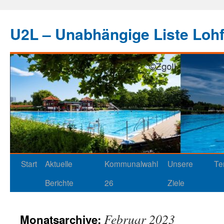
U2L – Unabhängige Liste Loh
Start
Aktuelle
Kommunalwahl
Unsere
Te
Berichte
26
Ziele
Februar 2023
Monatsarchive: